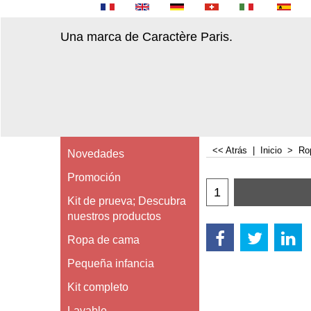
Una marca de Caractère Paris.
<< Atrás
|
Inicio
>
Ro
Novedades
Promoción
Kit de prueva; Descubra
nuestros productos
Ropa de cama
Pequeña infancia
Kit completo
Lavable