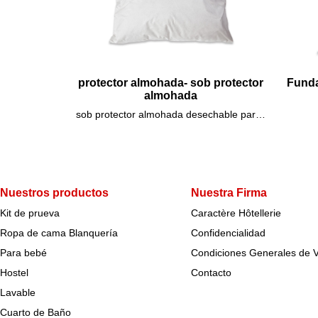
protector almohada- sob protector
Funda
almohada
sob protector almohada desechable para una mejor gestion economica de los custos- protector almohadas
Nuestros productos
Nuestra Firma
Kit de prueva
Caractère Hôtellerie
Ropa de cama Blanquería
Confidencialidad
Para bebé
Condiciones Generales de 
Hostel
Contacto
Lavable
Cuarto de Baño