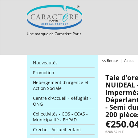
Une marque de Caractère Paris
<< Retour
|
Accueil
Nouveautés
Promotion
Taie d’ore
Hébergement d'urgence et
NUIDEAL 
Action Sociale
Imperméa
Déperlant
Centre d'Accueil - Réfugiés -
ONG
- Semi du
200 pièce
Collectivités - COS - CCAS -
Municipalité - EHPAD
€
250.0
Crèche - Accueil enfant
€
208.37
H.T
Tot. Livraison