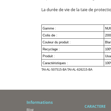
La durée de vie de la taie de protect
Gamme :
NUI
Colis de :
200
Couleur du produit :
Bla
Recyclage :
100
Produit :
Usa
Caractéristiques :
100
TAI-AL-507515-BA 
TAI-AL-626215-BA
Informations
CARACTE
Blog