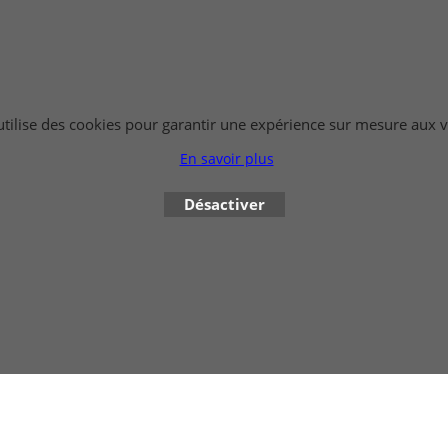
 utilise des cookies pour garantir une expérience sur mesure aux vi
En savoir plus
Boutique en ligne créés avec le logiciel eCommerce ShopFactory
Désactiver