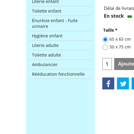
Literie enfant
Délai de livrai
Toilette enfant
En stock
Énurésie enfant - Fuite
urinaire
Taille
*
Hygiène enfant
65 x 65 cm
Literie adulte
50 x 75 cm
Toilette adulte
Ajoute
Ambulancier
Rééducation fonctionnelle