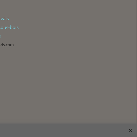
vais
ous-bois
3
aris.com