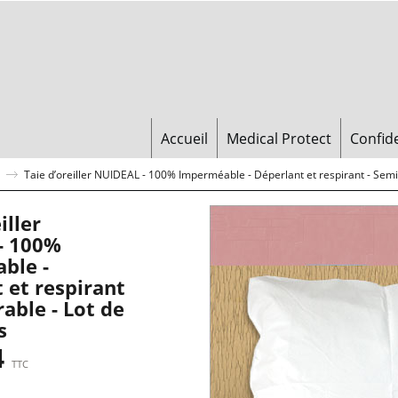
Accueil
Medical Protect
Confide
Taie d’oreiller NUIDEAL - 100% Imperméable - Déperlant et respirant - Semi
iller
- 100%
ble -
 et respirant
rable - Lot de
s
4
TTC