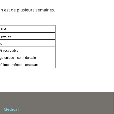
ion est de plusieurs semaines.
DEAL
 pièces
nc
% recyclable
ge unique - semi durable
% imperméable - respirant
RE
Medical