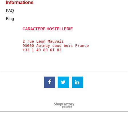
Informations
FAQ
Blog
CARACTERE HOSTELLERIE
2 rue Léon Mauvais
93600 Aulnay sous bois France 
+33 1 49 89 01 83
Boutique en ligne créés
avec le logiciel
eCommerce ShopFactory