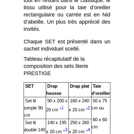
tout en restant dans le classique, le
tissu utilisé pour la taie d’oreiller
rectangulaire ou carrée est en Nid
d’abeille. Un plus très apprécié des
invités.
Chaque SET est présenté dans un
sachet individuel scellé.
Tableau récapitulatif de la
composition des sets literie
PRESTIGE
SET
Drap
Drap plat
Taie
housse
d'oreiller
Set lit
90 x 200 x
160 x 240
50 x 75
simple 90
2
cm ou
1
20 cm
*
x 20 cm
*
cm
60 x 60
Set lit
140 x 195
250 x 260
cm
double 140
3
4
x 20 cm
*
x 20 cm
*