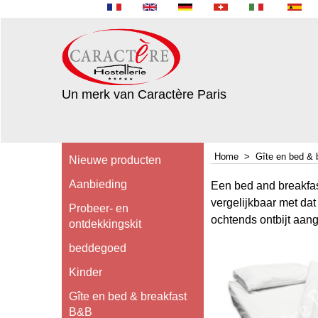
Un merk van Caractère Paris
Home
>
Gîte en bed &
Nieuwe producten
Aanbieding
Een bed and breakfast
vergelijkbaar met da
Probeer- en
ochtends ontbijt aang
ontdekkingskit
beddegoed
Kinder
Gîte en bed & breakfast
B&B