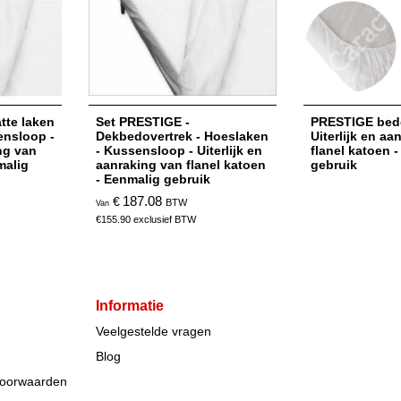
tte laken
Set PRESTIGE -
PRESTIGE bed
ensloop -
Dekbedovertrek - Hoeslaken
Uiterlijk en aa
ing van
- Kussensloop - Uiterlijk en
flanel katoen 
malig
aanraking van flanel katoen
gebruik
- Eenmalig gebruik
187.08
€
BTW
Van
€
155.90
exclusief BTW
Informatie
Veelgestelde vragen
Blog
voorwaarden