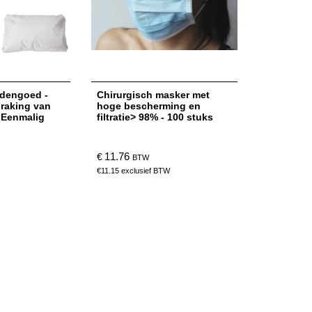
dengoed -
Chirurgisch masker met
nraking van
hoge bescherming en
- Eenmalig
filtratie> 98% - 100 stuks
11.76
€
BTW
€
11.15
exclusief BTW