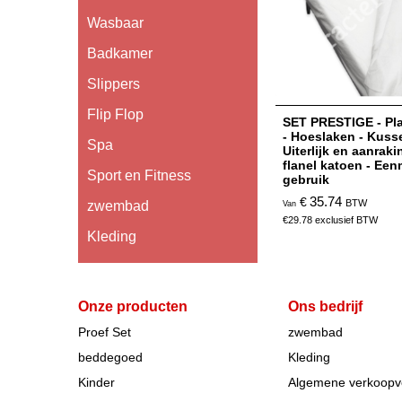
Wasbaar
Badkamer
Slippers
Flip Flop
SET PRESTIGE - Pla
- Hoeslaken - Kuss
Spa
Uiterlijk en aanrak
flanel katoen - Een
Sport en Fitness
gebruik
35.74
€
BTW
zwembad
Van
€
29.78
exclusief BTW
Kleding
Onze producten
Ons bedrijf
Proef Set
zwembad
beddegoed
Kleding
Kinder
Algemene verkoop