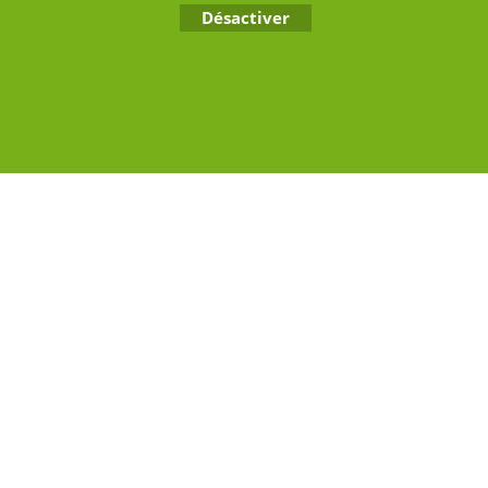
paris.com
Désactiver
Boutique en ligne créés avec le logiciel eCommerce ShopFactory