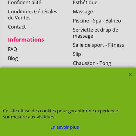
Confidentialité
Esthétique
Conditions Générales
Massage
de Ventes
Piscine - Spa - Balnéo
Contact
Serviette et drap de
massage
Informations
Salle de sport - Fitness
FAQ
Slip
Blog
Chausson - Tong
Protection
Coif'hygiène,
CARACTERE
Désinfection
2 rue Léon Mauvais
93600 Aulnay-sous-
Bois
Ce site utilise des cookies pour garantir une expérience
sur mesure aux visiteurs.
01-49-89-01-83
En savoir plus
info@caractere-