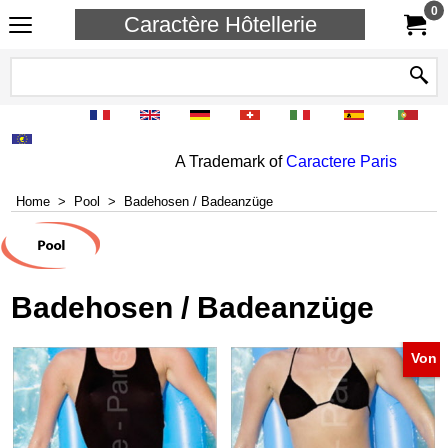
0
Caractère Hôtellerie
A Trademark of
Caractere Paris
Home
>
Pool
>
Badehosen / Badeanzüge
Badehosen / Badeanzüge
Von