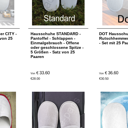
er CITY -
Hausschuhe STANDARD -
DOT Hausschu
 von 25
Pantoffel - Schlappen -
Rutschhemmen
Einmalgebrauch - Offene
- Set mit 25 Pa
oder geschlossene Spitze -
5 Größen - Satz von 25
Paaren
33.60
36.60
€
€
Von
Von
€
28.00
€
30.50