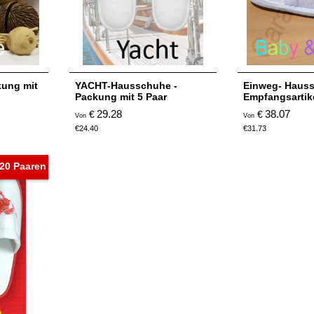
kung mit
YACHT-Hausschuhe -
Einweg- Hauss
Packung mit 5 Paar
Empfangsartike
29.28
38.07
€
€
Von
Von
€
24.40
€
31.73
20 Paaren