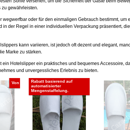
schfesten Sohle versehen, um die Sicherheit der Gäste beim B
 zu gewährleisten.
pper wegwerfbar oder für den einmaligen Gebrauch bestimmt, um 
d in der Regel in einer individuellen Verpackung präsentiert, die
slippers kann variieren, ist jedoch oft dezent und elegant, 
die Marke zu stärken.
ein Hotelslipper ein praktisches und bequemes Accessoire, da
nehmes und unvergessliches Erlebnis zu bieten.
Rabatt basierend auf
Von
automatisierter
Mengenstaffelung.