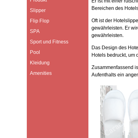
Er ist mit einer rut
Bereichen des Hotels
Slipper
Oft ist der Hotelsli
Flip Flop
gewährleisten. Er wir
SPA
gewährleisten.
Sport und Fitness
Das Design des Hotel
Pool
Hotels bedruckt, um 
Kleidung
Zusammenfassend ist 
Amenities
Aufenthalts ein ange