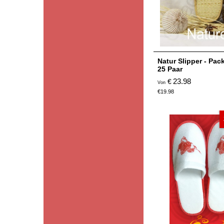
Natur Slipper - Pac
25 Paar
23.98
€
Von
€
19.98