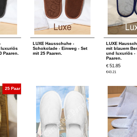
-
LUXE Hausschuhe -
LUXE Haussch
 luxuriös
Schokolade - Einweg - Set
mit blauem Bes
10 Paaren.
mit 25 Paaren.
und luxuriös -
Paaren.
51.85
€
€
43.21
25 Paar