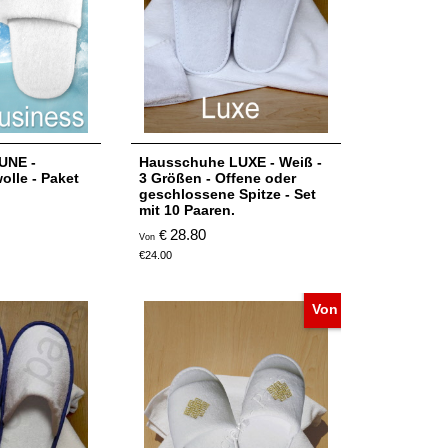
UNE -
Hausschuhe LUXE - Weiß -
lle - Paket
3 Größen - Offene oder
geschlossene Spitze - Set
mit 10 Paaren.
28.80
€
Von
€
24.00
Von