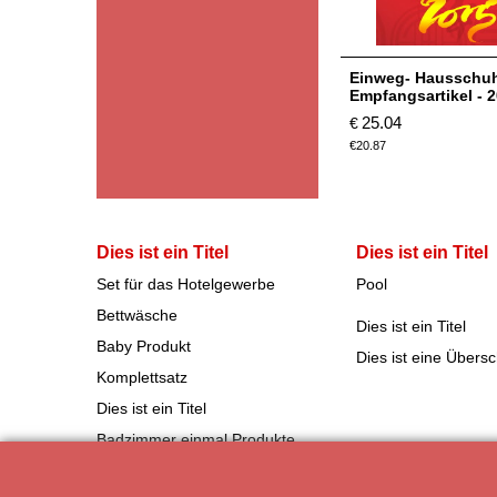
Einweg- Hausschuh
Empfangsartikel - 
25.04
€
€
20.87
Dies ist ein Titel
Dies ist ein Titel
Set für das Hotelgewerbe
Pool
Bettwäsche
Dies ist ein Titel
Baby Produkt
Dies ist eine Übersch
Komplettsatz
Dies ist ein Titel
Badzimmer einmal Produkte
Slipper Pantoffeln