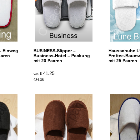
- Einweg
BUSINESS-Slipper –
Hausschuhe L
aaren
Business-Hotel – Packung
Frottee-Baumwo
mit 20 Paaren
mit 25 Paaren
41.25
€
Von
€
34.38