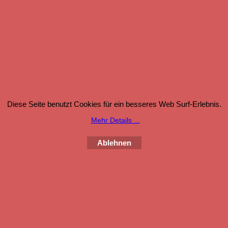
Diese Seite benutzt Cookies für ein besseres Web Surf-Erlebnis.
Mehr Details ...
Ablehnen
A Trad
Caractere Paris
WebShop erstellt mit
ShopFactory Shop
Software.