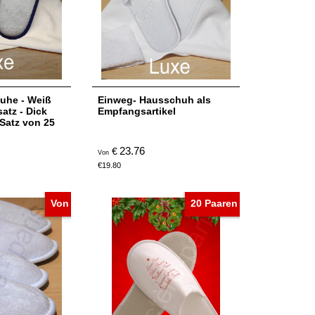
uhe - Weiß
Einweg- Hausschuh als
atz - Dick
Empfangsartikel
 Satz von 25
23.76
€
Von
€
19.80
Von
20 Paaren