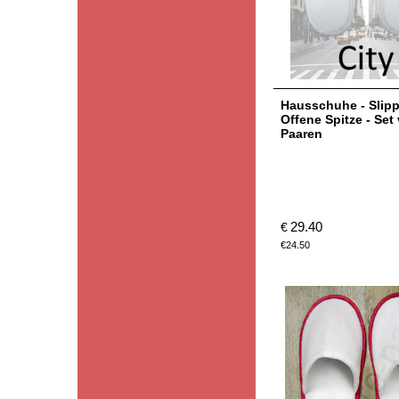
Hausschuhe - Slipp
Offene Spitze - Set
Paaren
29.40
€
€
24.50