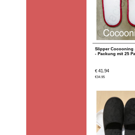
Slipper Cocooning 
- Packung mit 25 P
41.94
€
€
34.95