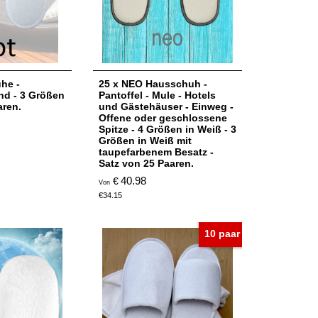
he -
25 x NEO Hausschuh -
d - 3 Größen
Pantoffel - Mule - Hotels
aren.
und Gästehäuser - Einweg -
Offene oder geschlossene
Spitze - 4 Größen in Weiß - 3
Größen in Weiß mit
taupefarbenem Besatz -
Satz von 25 Paaren.
40.98
€
Von
€
34.15
10 paar