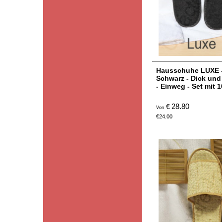
Hausschuhe LUXE 
Schwarz - Dick und
- Einweg - Set mit 
28.80
€
Von
€
24.00