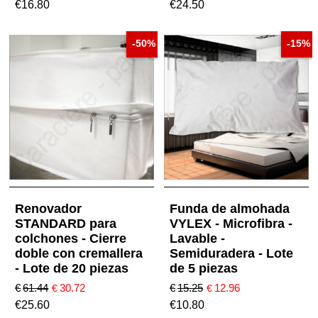
€
16.80
€
24.50
-50%
-15%
Renovador
Funda de almohada
STANDARD para
VYLEX - Microfibra -
colchones - Cierre
Lavable -
doble con cremallera
Semiduradera - Lote
- Lote de 20 piezas
de 5 piezas
€
61.44
30.72
€
15.25
12.96
€
€
€
25.60
€
10.80