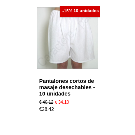
10 unidades
-15%
Pantalones cortos de
masaje desechables -
10 unidades
€
40.12
34.10
€
€
28.42