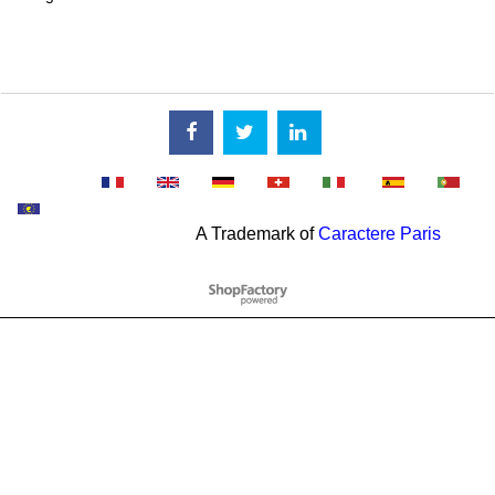
A Trademark of
Caractere Paris
To create online store
ShopFactory eCommerce
software was used.