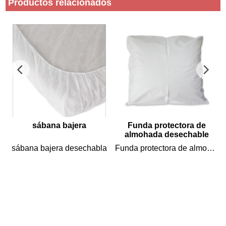
Productos relacionados
sábana bajera
Funda protectora de
a
almohada desechable
sábana bajera desechabla
Funda protectora de almohada desechable
a
es