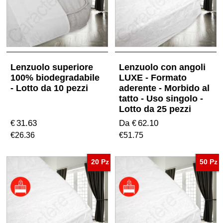
Lenzuolo superiore
Lenzuolo con angoli
100% biodegradabile
LUXE - Formato
- Lotto da 10 pezzi
aderente - Morbido al
tatto - Uso singolo -
Lotto da 25 pezzi
31.63
Da
62.10
€
€
€
26.36
€
51.75
20 Pz
50 Pz