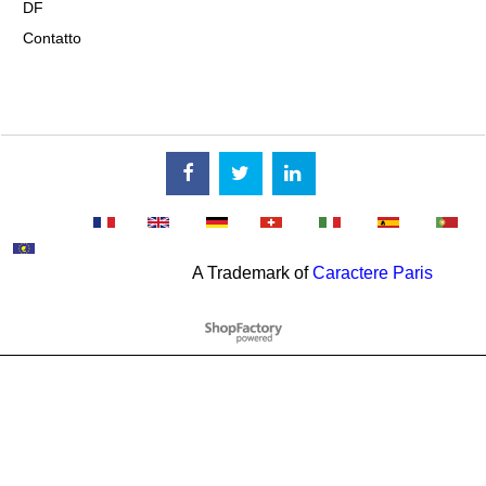
DF
Contatto
A Trademark of
Caractere Paris
Negozio Internet creati
con il eCommerce
software ShopFactory