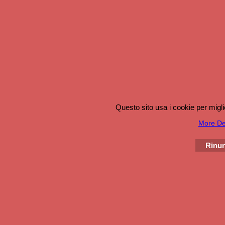
Questo sito usa i cookie per migli
More Det
Rinun