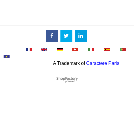
A Trademark of
Caractere Paris
Negozio Internet creati
con il eCommerce
software ShopFactory