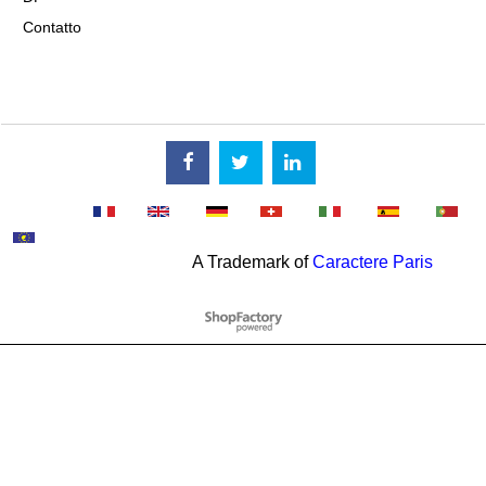
Contatto
A Trademark of
Caractere Paris
Negozio Internet creati
con il eCommerce
software ShopFactory