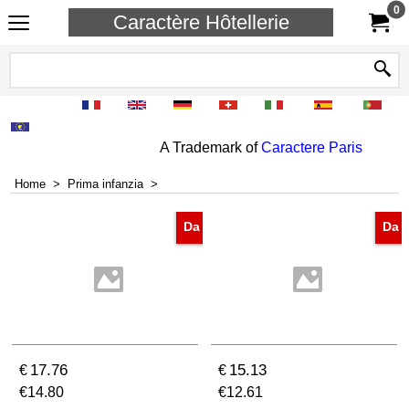
0
Caractère Hôtellerie
A Trademark of
Caractere Paris
Home
>
Prima infanzia
>
Da
Da
17.76
15.13
€
€
€
14.80
€
12.61