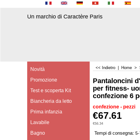
Un marchio di Caractère Paris
<< Indietro
|
Home
>
Novità
Pantaloncini 
Promozione
per fitness- u
Test e scoperta Kit
confezione 6 p
Biancheria da letto
confezione - pezzi
Prima infanzia
€
67.61
Lavabile
€
56.34
Bagno
Tempi di consegna:
5-