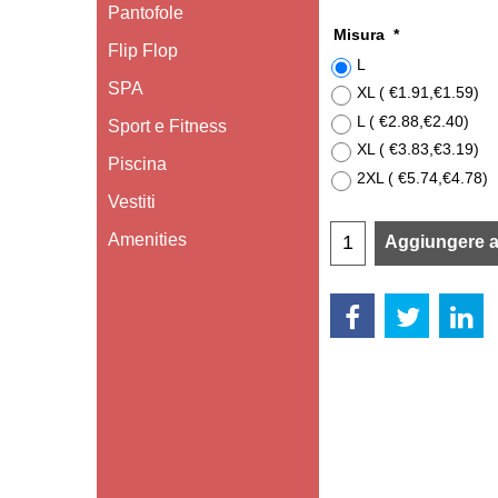
Pantofole
Misura
*
Flip Flop
L
SPA
XL
(
€1.91
,
€1.59
)
L
(
€2.88
,
€2.40
)
Sport e Fitness
XL
(
€3.83
,
€3.19
)
Piscina
2XL
(
€5.74
,
€4.78
)
Vestiti
Amenities
Aggiungere al