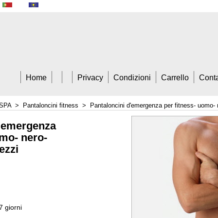
A Trade
Home
Privacy
Condizioni
Carrello
Conta
SPA
>
Pantaloncini fitness
>
Pantaloncini d'emergenza per fitness- uomo- 
d'emergenza
omo- nero-
ezzi
7 giorni