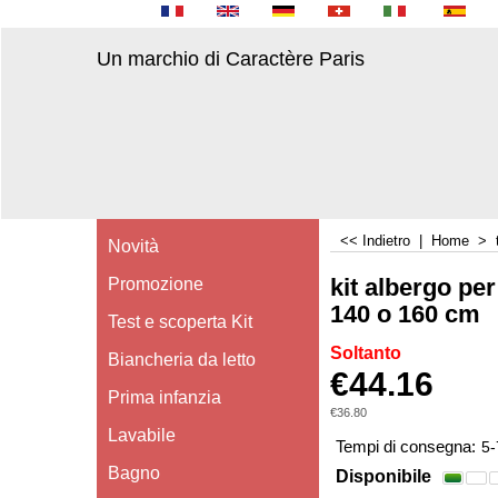
Un marchio di Caractère Paris
<< Indietro
|
Home
>
Novità
kit albergo per
Promozione
140 o 160 cm
Test e scoperta Kit
Soltanto
Biancheria da letto
€
44.16
Prima infanzia
€
36.80
Lavabile
Tempi di consegna:
5-
Bagno
Disponibile