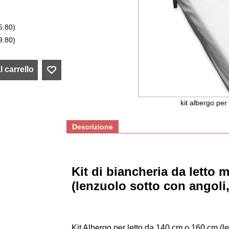
6.80
)
9.80
)
 carrello
kit albergo per
Descrizione
Kit di biancheria da letto
(lenzuolo sotto con angoli,
Kit Albergo per letto da 140 cm o 160 cm (le