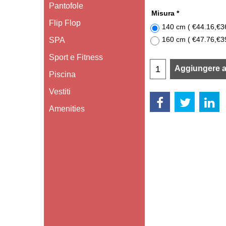
Pantofole
Misura
*
Flip Flop
140 cm
(
€44.16
,
€3
160 cm
(
€47.76
,
€3
SPA
Sport e Fitness
Aggiungere al
Piscina
Vestiti
Amenities