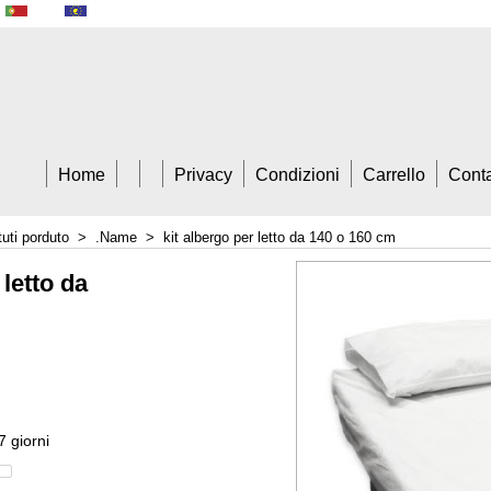
A Trade
Home
Privacy
Condizioni
Carrello
Conta
tuti porduto
>
.Name
>
kit albergo per letto da 140 o 160 cm
 letto da
7 giorni