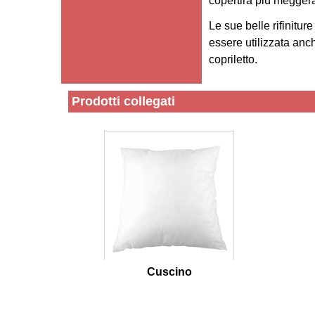
copertira più megger
Le sue belle rifinitur
essere utilizzata an
copriletto.
Prodotti collegati
Cuscino