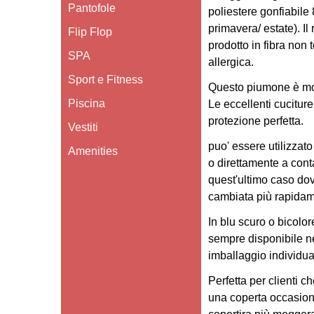
Pantofole
poliestere gonfiabile
primavera/ estate). Il
Flip Flop
prodotto in fibra non 
SPA
allergica.
Sport e Fitness
Questo piumone è molt
Piscina
Le eccellenti cucitur
protezione perfetta.
Vestiti
puo' essere utilizzato
Amenities
o direttamente a conta
quest'ultimo caso do
cambiata più rapidam
In blu scuro o bicolor
sempre disponibile n
imballaggio individua
Perfetta per clienti 
una coperta occasion