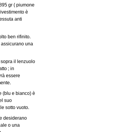
 895 gr ( piumone
 rivestimento è
tessuta anti
o ben rifinito.
e assicurano una
 sopra il lenzuolo
tto ; in
vrà essere
ente.
e (blu e bianco) è
el suo
le sotto vuoto.
che desiderano
ale o una