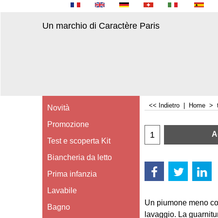
Un marchio di Caractère Paris
<< Indietro
|
Home
>
Novità
Promozione
A
Test e scoperta Kit
Biancheria da letto
Prima infanzia
Lavabile
Un piumone meno cos
Bagno
lavaggio. La guarnitur