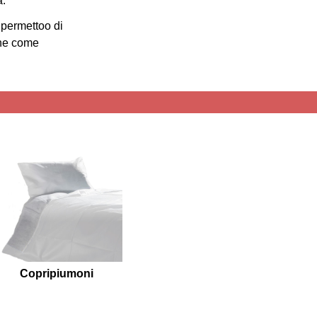
a.
e permettoo di
che come
Copripiumoni