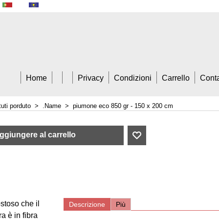
A Trade
Home
Privacy
Condizioni
Carrello
Conta
tuti porduto
>
.Name
>
piumone eco 850 gr - 150 x 200 cm
ggiungere al carrello
toso che il
Descrizione
Più
a è in fibra