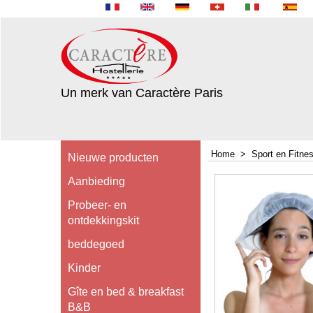
Un merk van Caractère Paris
Home
>
Sport en Fitne
Nieuwe producten
Aanbieding
Probeer- en
ontdekkingskit
beddegoed
Kinder
Gîte en bed & breakfast
B&B