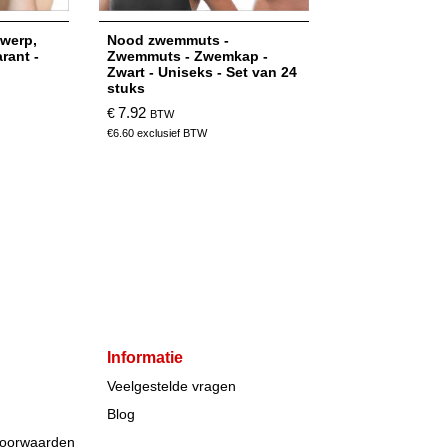
werp,
Nood zwemmuts -
rant -
Zwemmuts - Zwemkap -
Zwart - Uniseks - Set van 24
stuks
7.92
€
BTW
€
6.60
exclusief BTW
Informatie
Veelgestelde vragen
Blog
voorwaarden