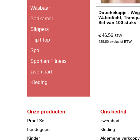
Wasbaar
Douchekapje - Weg
Waterdicht, Transpa
Badkamer
Set van 100 stuks
Slippers
46.56
€
BTW
Flip Flop
€
38.80
exclusief BTW
Spa
Sport en Fitness
zwembad
Kleding
Onze producten
Ons bedrijf
Proef Set
zwembad
beddegoed
Kleding
Kinder
Algemene verkoop