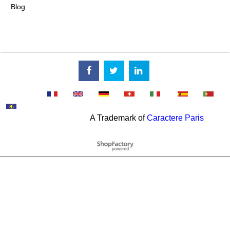
Blog
A Trademark of
Caractere Paris
To create online store
ShopFactory eCommerce
software was used.