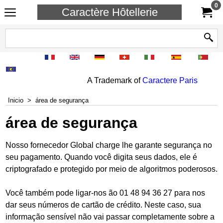
0
Caractère Hôtellerie
A Trademark of
Caractere Paris
Inicio
>
área de segurança
área de segurança
Nosso
fornecedor
G
lobal
charge
lhe
garante segurança no
seu
pagamento
.
Quando
você digita
seus dados
,
ele
é
criptografado
e
protegido
por meio
de algoritmos
poderosos
.
Você também pode ligar
-nos
ão
01 48 94 36 27
para
nos
dar
seus números
de cartão
de crédito
.
Neste
caso,
sua
informação sensível não
vai
passar
completamente
sobre
a