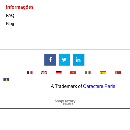
Informações
FAQ
Blog
A Trademark of
Caractere Paris
To create online store
ShopFactory eCommerce
software was used.