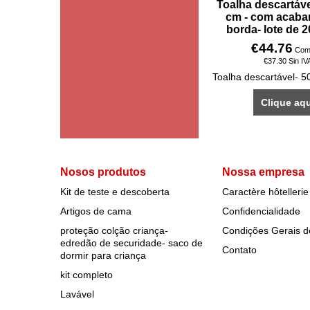
Toalha descartáve
cm - com acaba
borda- lote de 
€
44.76
Com
€
37.30
Sin IV
Clique aqu
Nosos produtos
Nossa empresa
Kit de teste e descoberta
Caractère hôtellerie
Artigos de cama
Confidencialidade
proteção colção criança-
Condições Gerais 
edredão de securidade- saco de
Contato
dormir para criança
kit completo
Lavável