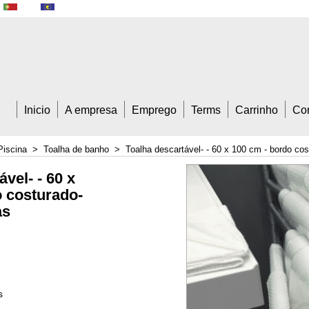
A Trade
Inicio
A empresa
Emprego
Terms
Carrinho
Con
Piscina
>
Toalha de banho
>
Toalha descartável- - 60 x 100 cm - bordo cos
vel- - 60 x
o costurado-
as
s