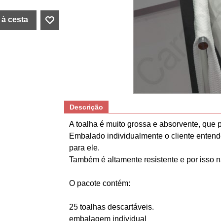
 à cesta
Descrição
A
toalha
é
muito
grossa
e
absorvente
,
que
Embalado individualmente
o
cliente
entend
para ele
.
Também é
altamente
resistente
e
por isso
n
O
pacote
contém
:
25
toalhas
descartáveis
.
embalagem
individual