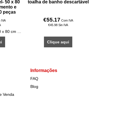
l- 50 x 80
toalha de banho descartável
mento e
20 peças
€
55.17
 IVA
Com IVA
A
€
45.98
Sin IVA
Toalha descartável- 50 x 80 cm - com acabamento e borda- lote de 20 peças
i
Clique aqui
Informações
FAQ
Blog
de Venda