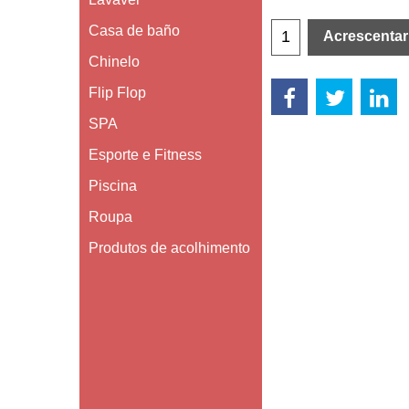
Casa de baño
Acrescentar
Chinelo
Flip Flop
SPA
Esporte e Fitness
Piscina
Roupa
Produtos de acolhimento