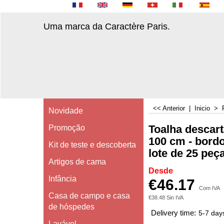
Uma marca da Caractère Paris.
<< Anterior
|
Inicio
>
Novidade
Toalha descartá
Promoção
100 cm - bord
Kit de teste e descoberta
lote de 25 peç
Artigos de cama
Desde
Infância
€
46.17
Com IVA
Casa de campo e casa
€
38.48
Sin IVA
de hóspedes
Delivery time:
5-7 day
Lavável