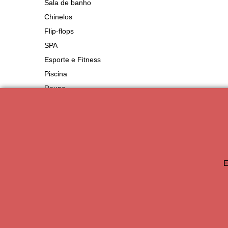
Sala de banho
Chinelos
Flip-flops
SPA
Esporte e Fitness
Piscina
Roupa
Produtos de acolhimento
E