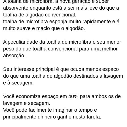
A
toalha de
microfibra
, a nova geração
é
super
absorvente
enquanto está a ser
mais leve do que
a
toalha de
algodão convencional.
toalha de
microfibra esponja
muito rapidamente e é
muito
suave
e
macio
que o algodão.
A
peculiaridade
da toalha
de microfibra é
seu menor
peso do que
toalha
convencional
para uma melhor
absorção
.
Seu
interesse
principal é
que ocupa menos espaço
do que
uma toalha de
algodão
destinados à lavagem
e
à secagem.
Você economiza
espaço em
40
%
para ambos os
de
lavagem
e secagem
.
Você pode
facilmente
imaginar
o
tempo
e
principalmente
dinheiro
ganho
nesta
tarefa
.