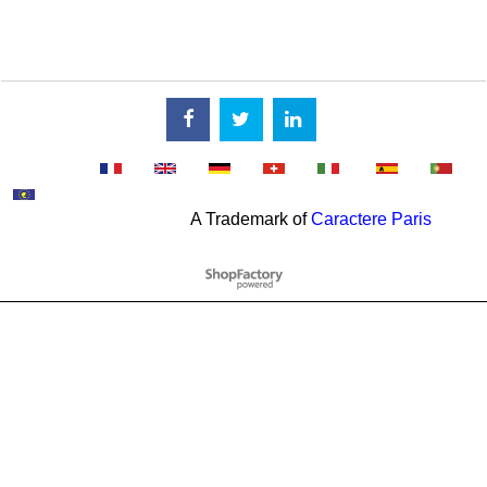
A Trademark of
Caractere Paris
To create online store
ShopFactory eCommerce
software was used.