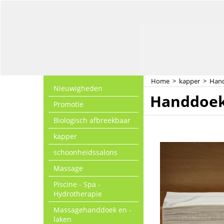
Home
>
kapper
>
Han
Nieuwigheden
Handdoe
Promotie
Biologisch afbreekbaar
kapper
schoonheidssalons
Massage
Piscine - Spa -
Hydrotherapie
Massagehanddoek en -
laken