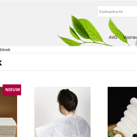
AVG
Voorw
ddoek
k
NIEUW