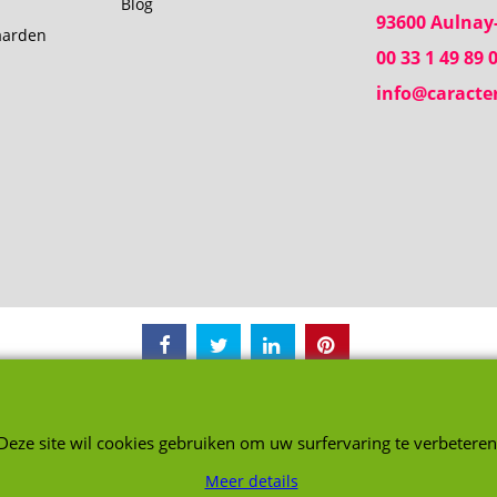
Blog
93600 Aulnay
aarden
00 33 1 49 89 
info@caracte
Webwinkel gemaakt met ShopFactory webwinkel software.
Deze site wil cookies gebruiken om uw surfervaring te verbeteren
Meer details