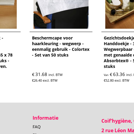
 -
Beschermcape voor
Gezichtsdoekje
haarkleuring - wegwerp -
Handdoekje - 3
eenmalig gebruik - Colortex
Wegwerpbaar 
5 x 78
- Set van 50 stuks
met genaaide 
uks -
Absorbtex® - 
wen.
stuks
31.68
63.36
€
€
incl. BTW
incl
Van
€
26.40
excl. BTW
€
52.80
excl. BTW
Informatie
Coif'hygiène
FAQ
2 rue Léon M