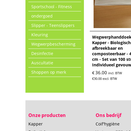
Sportschool - Fitness
ondergoed
Slipper - Teenslippers
Kleuring
Wegwerphanddoek
Kapper - Biologisch
Wegwerpbescherming
afbreekbaar en
Desinfectie
composteerbaar - 4
cm - Set van 100 st
Auscultatie
Individueel gevou
Shoppen op merk
36.00
€
incl. BTW
€
30.00
excl. BTW
Onze producten
Ons bedrijf
Kapper
Coif'hygiène