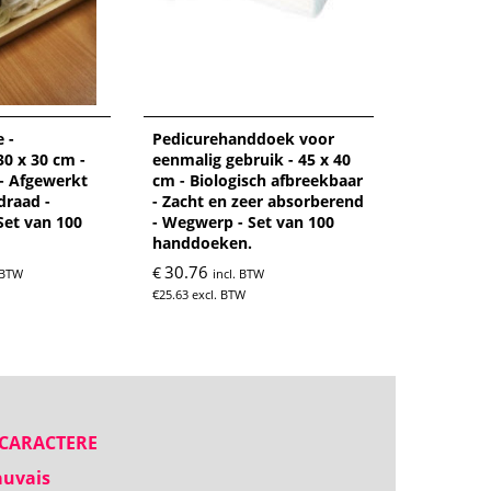
 -
Pedicurehanddoek voor
0 x 30 cm -
eenmalig gebruik - 45 x 40
- Afgewerkt
cm - Biologisch afbreekbaar
draad -
- Zacht en zeer absorberend
Set van 100
- Wegwerp - Set van 100
handdoeken.
30.76
€
. BTW
incl. BTW
€
25.63
excl. BTW
, CARACTERE
auvais