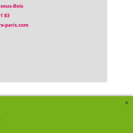
-sous-Bois
01 83
re-paris.com
.